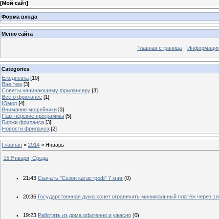
[
Мой сайт
]
Форма входа
Меню сайта
Главная страница
Информация
Categories
Ежедневка
[10]
Вне тем
[3]
Советы начинающему фрилансеру
[3]
Всё о фрилансе
[1]
Юмор
[4]
Внимание мошейники
[3]
Партнёрские программы
[5]
Биржи фриланса
[3]
Новости фриланса
[2]
Главная
»
2014
»
Январь
15 Января, Среда
21:43
Скачать "Сезон катастроф" 7 книг
(0)
20:36
Государственная дума хочет ограничить минимальный платёж через эл
19:23
Работать из дома офигенно и ужасно
(0)