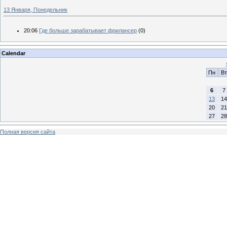
13 Января, Понедельник
20:06
Где больше зарабатывает фрилансер
(0)
Calendar
Пн
Вт
6
7
13
14
20
21
27
28
Полная версия сайта