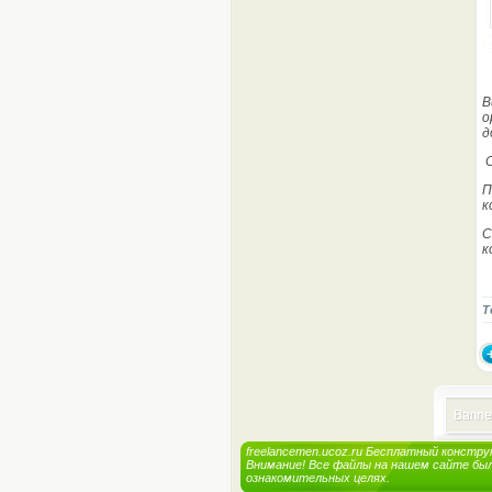
В
о
д
С
П
к
С
к
Т
freelancemen.ucoz.ru
Бесплатный
констру
Внимание! Все файлы на нашем сайте бы
ознакомительных целях.