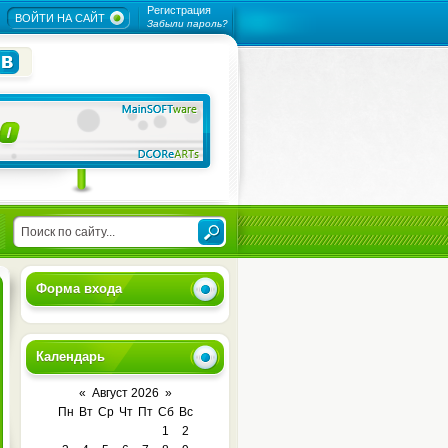
Регистрация
ВОЙТИ НА САЙТ
Забыли пароль?
Форма входа
Календарь
«
Август 2026
»
Пн
Вт
Ср
Чт
Пт
Сб
Вс
1
2