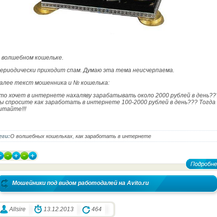
 волшебном кошельке.
ериодически приходит спам. Думаю эта тема неисчерпаема.
алее текст мошенника и № кошелька:
то хочет в интернете нахаляву зарабатывать около 2000 рублей в день??
ы спросите как заработать в интернете 100-2000 рублей в день??? Тогда
итайте!!!
еги:
О волшебных кошельках
,
как заработать в интернете
Мошейники под видом работодалей на Avito.ru
Allsire
13.12.2013
464