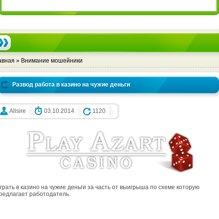
авная
»
Внимание мошейники
Развод работа в казино на чужие деньги
Allsire
03.10.2014
1120
грать в казино на чужие деньги за часть от выигрыша по схеме которую
редлагает работодатель.