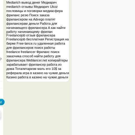
Mediarich вывод денег
Медиарич
mediarich отзывы
Медиарич Ukoz
пословицы и поговорки
медиасфера
фриланс
резю
Поиск заказа
фрилансером на Advego
платят
фрилансерам деньги
Работа для
начинающего фрилансера A
как найти
работу начинающему фрилан
Freelancejob отзыв фрилансера
Freelancejob бесплатная
Регистрация на
бирже
Free-lance.ru
удаленная работа
для фрилансеров
поиск работы
freelance
freelancer
Фриланс
поиск
заказчика
способ найти работу для
?
фрилансера
Weblancer.net
копирайтеры
зарабатывает фрилансер
работа из
дома
Тоталитаризм мать его
10$ за
реферала
игра в казино на чужие деньги
Казино
работа в казино на чужие деньги