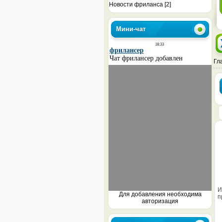
Новости фриланса
[2]
Мини-чат
Гл
И
Для добавления необходима
п
авторизация