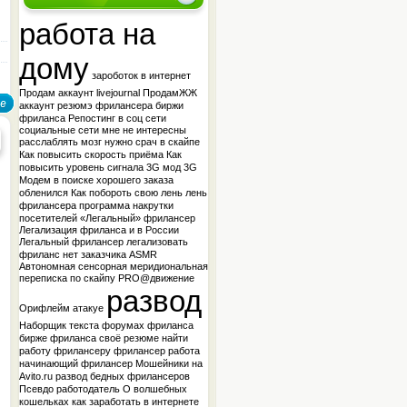
работа на
дому
зароботок в интернет
Продам аккаунт livejournal
ПродамЖЖ
аккаунт
резюмэ фрилансера
биржи
фриланса
Репостинг в соц сети
социальные сети мне не интересны
расслаблять мозг нужно
срач в скайпе
Как повысить скорость приёма
Как
повысить уровень сигнала 3G мод
3G
Модем
в поиске хорошего заказа
обленился
Как побороть свою лень
лень
фрилансера
программа накрутки
посетителей
«Легальный» фрилансер
Легализация фриланса и в России
Легальный фрилансер
легализовать
фриланс
нет заказчика
ASMR
Автономная сенсорная меридиональная
переписка по скайпу
PRO@движение
развод
Орифлейм атакуе
Наборщик текста
форумах фриланса
бирже фриланса
своё резюме
найти
работу фрилансеру
фрилансер работа
начинающий фрилансер
Мошейники на
Avito.ru
развод бедных фрилансеров
Псевдо работодатель
О волшебных
кошельках
как заработать в интернете