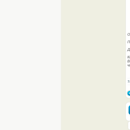
О
П
Д
К
В
ч
Т