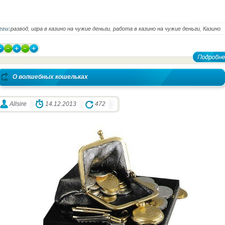
еги:
развод
,
игра в казино на чужие деньги
,
работа в казино на чужие деньги
,
Казино
О волшебных кошельках
Allsire
14.12.2013
472