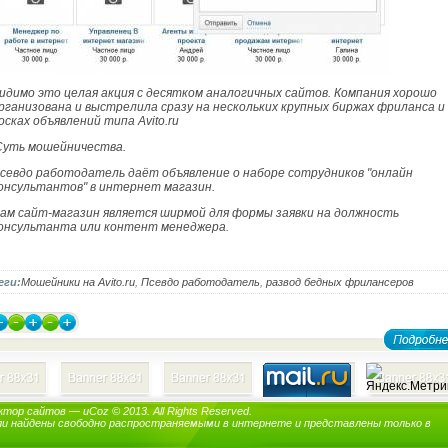
идимо это целая акция с десятком аналогичных сайтов. Компания хорошо
рганизована и выстрелила сразу на нескольких крупных биржах фриланса и
осках объявлений типа Avito.ru
уть мошейничества.
севдо работодатель даёт объявление о наборе сотрудников "онлайн
онсультантов" в интернет магазин.
ам сайт-магазин является ширмой для формы заявки на должность
онсультанта или контент менеджера.
еги:
Мошейники на Avito.ru
,
Псевдо работодатель
,
развод бедных фрилансеров
ктор сайтов
—
uCoz
© 2013. All Rights Reserved.
ли найдены свободно распространяемыми в интернете и представлены только в