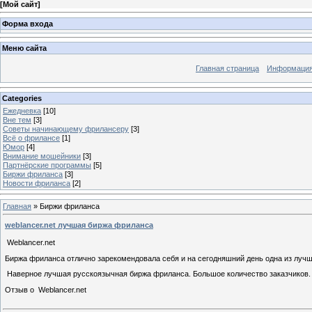
[
Мой сайт
]
Форма входа
Меню сайта
Главная страница
Информация
Categories
Ежедневка
[10]
Вне тем
[3]
Советы начинающему фрилансеру
[3]
Всё о фрилансе
[1]
Юмор
[4]
Внимание мошейники
[3]
Партнёрские программы
[5]
Биржи фриланса
[3]
Новости фриланса
[2]
Главная
»
Биржи фриланса
weblancer.net лучшая биржа фриланса
Weblancer.net
Биржа фриланса отлично зарекомендовала себя и на сегодняшний день одна из лучш
Наверное лучшая русскоязычная биржа фриланса. Большое количество заказчиков. 
Отзыв о Weblancer.net