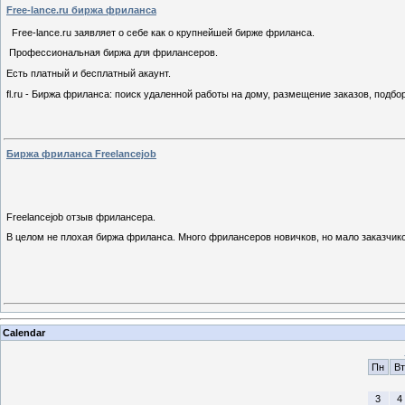
Free-lance.ru биржа фриланса
Free-lance.ru заявляет о себе как о крупнейшей бирже фриланса.
Профессиональная биржа для фрилансеров.
Есть платный и бесплатный акаунт.
fl.ru - Биржа фриланса: поиск удаленной работы на дому, размещение заказов, подбор
Биржа фриланса Freelancejob
Freelancejob отзыв фрилансера.
В целом не плохая биржа фриланса. Много фрилансеров новичков, но мало заказчик
Calendar
Пн
Вт
3
4