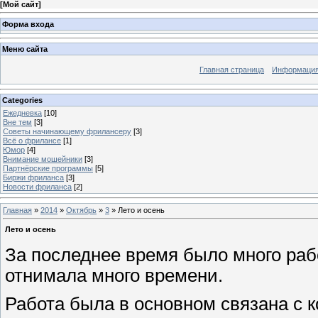
[
Мой сайт
]
Форма входа
Меню сайта
Главная страница
Информация
Categories
Ежедневка
[10]
Вне тем
[3]
Советы начинающему фрилансеру
[3]
Всё о фрилансе
[1]
Юмор
[4]
Внимание мошейники
[3]
Партнёрские программы
[5]
Биржи фриланса
[3]
Новости фриланса
[2]
Главная
»
2014
»
Октябрь
»
3
» Лето и осень
Лето и осень
За последнее время было много раб
отнимала много времени.
Работа была в основном связана с 