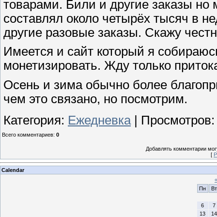
товарами. Били и другие заказы но 
составлял около четырёх тысяч в не
другие разовые заказы. Скажу честн
Имеется и сайт который я собираюс
монетизировать. Жду только притока
Осень и зима обычно более благопр
чем это связано, но посмотрим.
Категория
:
Ежедневка
|
Просмотров
:
Всего комментариев
:
0
Добавлять комментарии могу
[
Р
Calendar
Пн
Вт
6
7
13
14